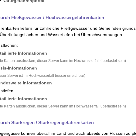
Naturgefahrenportal
durch Fließgewässer / Hochwassergefahrenkarten
nkarten liefern für zahlreiche Fließ­gewässer und Gemeinden grundstüc
 Überflutungs­flächen und Wasser­tiefen bei Überschwemmungen.
gsflächen:
taillierte Informationen
tte Karten ausdrucken, dieser Server kann im Hochwasserfall überlastet sein)
sis-Informationen
eser Server ist im Hochwasserfall besser erreichbar)
ndesweite Informationen
stiefen:
taillierte Informationen
tte Karten ausdrucken, dieser Server kann im Hochwasserfall überlastet sein)
durch Starkregen / Starkregengefahrenkarten
egengüsse können überall im Land und auch abseits von Flüssen zu plö