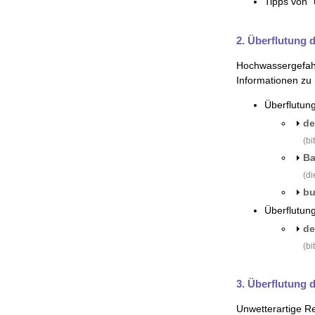
Tipps von
2. Überflutung 
Hochwassergefahre
Informationen zu
Überflutun
de
(bi
Ba
(di
bu
Überflutung
de
(bi
3. Überflutung 
Unwetterartige R