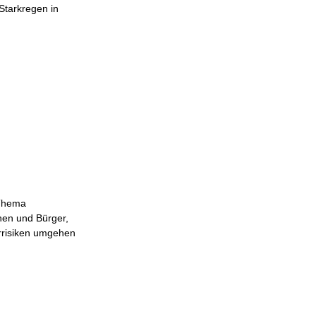
tarkregen in
 Thema
nen und Bürger,
r­risiken umgehen