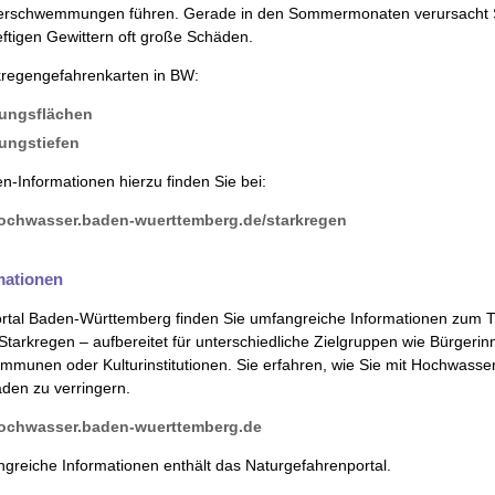
erschwemmungen führen. Gerade in den Sommermonaten verursacht S
ftigen Gewittern oft große Schäden.
regengefahrenkarten in BW:
tungsflächen
tungstiefen
n-Informationen hierzu finden Sie bei:
hochwasser.baden-wuerttemberg.de/starkregen
rmationen
rtal Baden-Württemberg finden Sie umfangreiche Informationen zum
arkregen – aufbereitet für unter­schiedliche Zielgruppen wie Bürgerin
munen oder Kulturinstitu­tionen. Sie erfahren, wie Sie mit Hochwasse
en zu verringern.
hochwasser.baden-wuerttemberg.de
greiche Informationen enthält das Naturgefahrenportal.