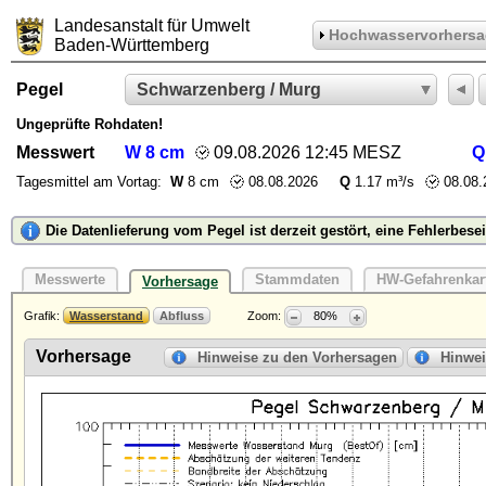
Landesanstalt für Umwelt
Hochwasservorhersa
Baden-Württemberg
Pegel
A
Schwarzenberg / Murg
Ungeprüfte Rohdaten!
Messwert
W
8
cm
09.08.2026 12:45 MESZ
Tagesmittel am Vortag:
W
8
cm
08.08.2026
Q
1.17
m³/s
08.08.
Die Datenlieferung vom Pegel ist derzeit gestört, eine Fehlerbesei
Messwerte
Stammdaten
HW-Gefahrenkar
Vorhersage
Grafik:
Wasserstand
Abfluss
Zoom:
80%
Vorhersage
Hinweise zu den Vorhersagen
Hinwei