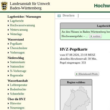
Landesanstalt für Umwelt
Hochwa
Baden-Württemberg
Drucken
Lageberichte / Warnungen
Lagebericht
Hochwasserwarnung
Wetterwarnung
Wetterlage
Wasserstand
Pegelkarte
Übersichtsliste
Vorhersagen
Niederschlag
Stationskarte
Stationsliste
N‑Vorhersage
Regenradar
Wasserhaushalt
Lufttemperatur
Bodenfeuchte
Schneehöhe
Über die HVZ
Hinweise
Neuerungen